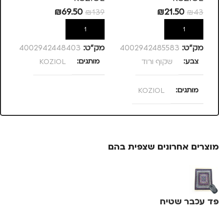
₪
69.50
₪
21.50
₪
139
₪
43
מק
הוספה לסל
הוספה לסל
צ
מק”ט:
4002942485583
מק”ט:
4002942448403
צבע
שקוף ורוד
מותגים
KOZIOL
מ
מותגים
KOZIOL
מ
מוצרים אחרונים שצפית בהם
פד עכבר שטיח