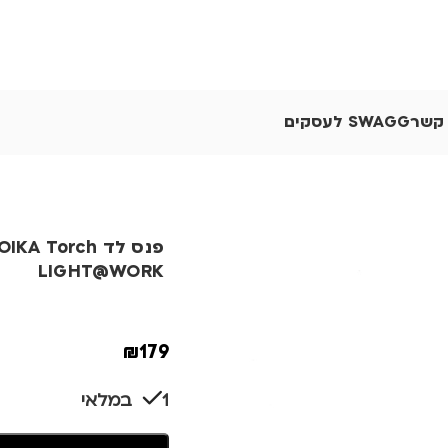
 קשר
SWAGG לעסקים
פנס לד KA Torch
LIGHT@WORK
₪
179
1 במלאי