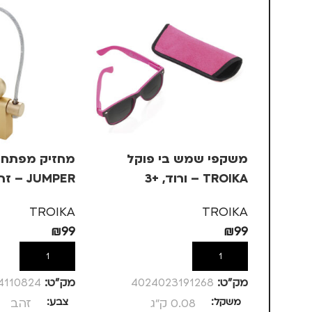
משקפי שמש בי פוקל
TROIKA – ורוד, +3
JUMPER – זהב
TROIKA
TROIKA
₪
99
₪
99
הוספה לסל
הוספה לסל
מק”ט:
4024023191268
מק”ט:
4110824
משקל
0.08 ק"ג
צבע
זהב