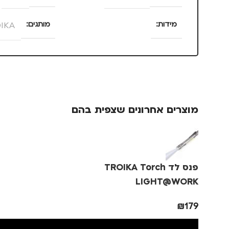
מידות
מותגים
IKA
25 × 13.5 × 4 סנטימטרים
מתאים ל
צבע
ורוד
גברים
,
נסיעו
מוצרים אחרונים שצפית בהם
מידה
+3
מותגים
TROIKA
פנס לד TROIKA Torch
מתאים ל
גברים
,
נשים
LIGHT@WORK
₪
179