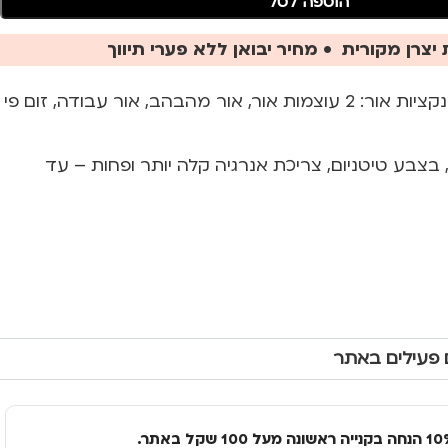
הוספה לסל
יצרן מקורית • מחיר יבואן ללא פערי תיווך
פנס אור LED לבן, 4 פונקציות אור: 2 עוצמות אור, אור מהבהב, אור עבודה, זום פי
 בצבע טיטניום, צריכת אנרגיה קלה יותר ופחות – עד
 פעילים באתר