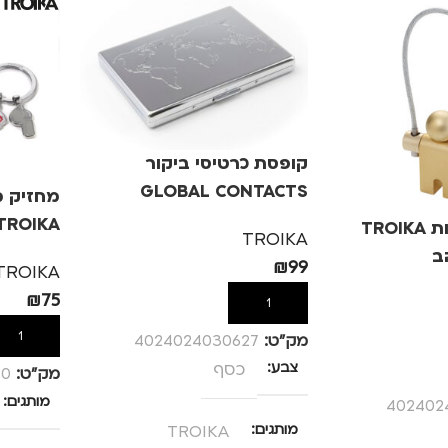
קופסת כרטיסי ביקור
GLOBAL CONTACTS
מחזיק מ
TROIKA – כסף
TROIKA
מחזיק מפתחות TROIKA
TROIKA
₪
99
TROIKA
₪
75
הוספה לסל
הוספה לס
מק”ט:
4024024030627
צבע
כסף
מק”ט:
30
מותגים
402402
מותגים
TROIKA