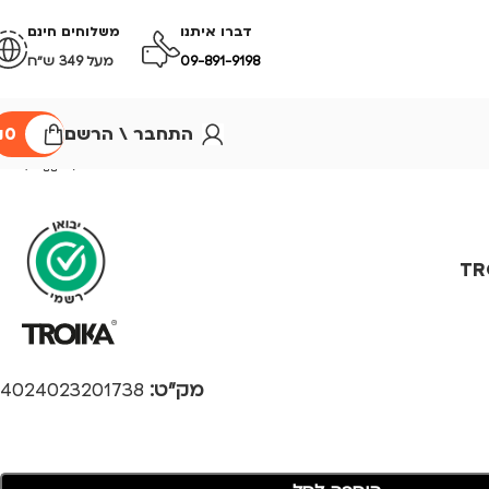
דברו איתנו
משלוחים חינם
09-891-9198
מעל 349 ש״ח
התחבר \ הרשם
0
₪
TROI
מק"ט:
4024023201738