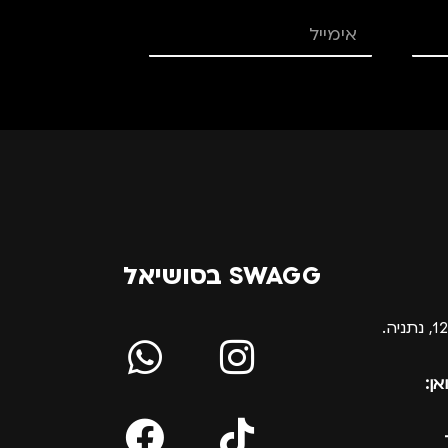
SWAGG בסושיאל
אן: