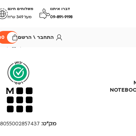
דברו איתנו
משלוחים חינם
09-891-9198
מעל 349 ש״ח
התחבר \ הרשם
0
₪
M
NOTEBOO
מק"ט:
8055002857437