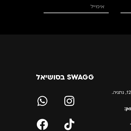
SWAGG בסושיאל
אן: