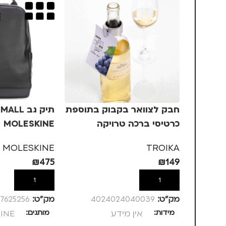
חבק לצוואר בקבוק בתוספת
תיק גב L
כרטיסי ברכה טרויקה
MOLESKINE
TROIKA
MOLESKINE
TROIKA
₪
475
₪
149
הוספה לסל
הוספה לסל
מק”ט:
4024024040039
מק”ט:
7625256
מידות
אין מידע
מותגים
INE