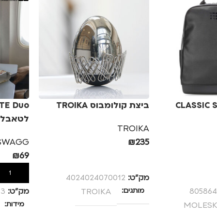
CLASSIC SMAL
ביצת קולומבוס TROIKA
לטאבלט/
TROIKA
SWAGG
₪
235
₪
69
הוספה לסל
הוספה לס
מק”ט:
4024024070012
805864
מותגים
TROIKA
מק”ט:
33
MOLESK
מידות