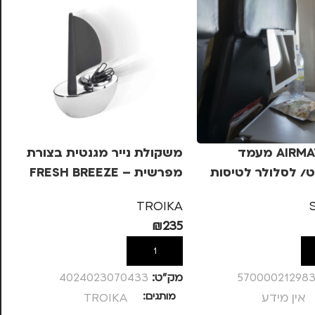
AIRMATE Duo מעמד
משקולת נייר מגנטית בצורת
 לסלולר לטיסות
מפרשית – FRESH BREEZE
אבנ
KA
TROIKA
60
₪
235
ל
הוספה לסל
57000021298
מק”ט:
4024023070433
מק
אין מידע
מותגים
TROIKA
מ