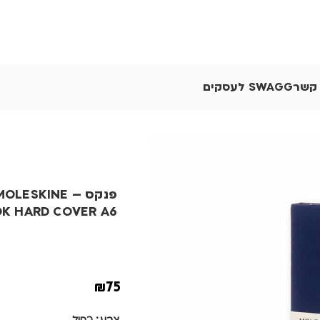
 קשר
SWAGG לעסקים
פנקס – OLESKINE
K HARD COVER A6
₪
75
צבע
כחול