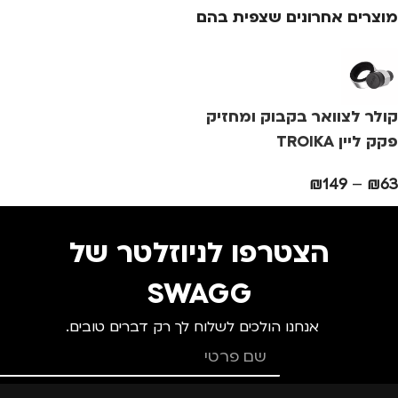
מוצרים אחרונים שצפית בהם
צבע
ורוד
צבע
ורוד
צ
מידה
+1
מידה
+2
מ
קולר לצוואר בקבוק ומחזיק
מותגים
TROIKA
מותגים
TROIKA
מ
פקק ליין TROIKA
₪
149
–
₪
63
מתאים ל
מתאים ל
מ
גברים
,
נשים
גברים
,
נשים
הצטרפו לניוזלטר של
SWAGG
אנחנו הולכים לשלוח לך רק דברים טובים.