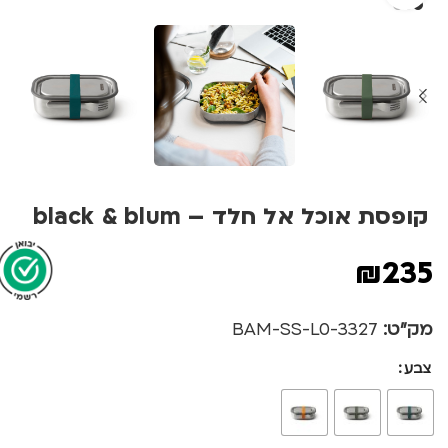
קופסת אוכל אל חלד – black & blum
₪
235
מק"ט:
3327-BAM-SS-L0
צבע