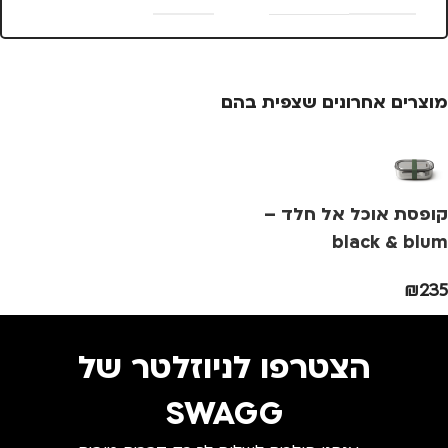
25 × 13.5 × 4
מתאים ל
סנטימטרים
גברים
,
חיילים
,
טיולים
,
מוצרים אחרונים שצפית בהם
נסיעות
,
נשים
צבע
ורוד
צ
מידה
+1
מ
קופסת אוכל אל חלד –
מותגים
TROIKA
מ
black & blum
₪
235
מתאים ל
מ
גברים
,
נשים
הצטרפו לניוזלטר של
SWAGG