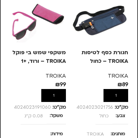
חגורת כסף לטיסות
משקפי שמש בי פוקל
מש
TROIKA – כחול
TROIKA – ורוד, +1
OIKA
KA
TROIKA
TROIKA
99
₪
99
₪
89
הוספה לסל
הוספה לסל
מק”ט:
4024023021756
מק”ט:
4024023191060
מק
צבע
כחול
משקל
0.08 ק"ג
מ
מותגים
TROIKA
מידות
מ