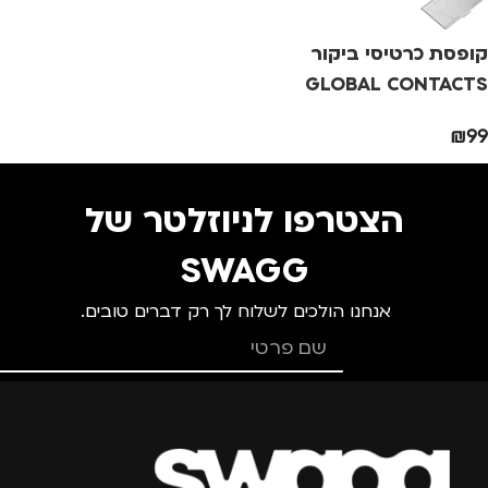
מידה
+1
מידה
+1.5
מ
קופסת כרטיסי ביקור
מותגים
TROIKA
מותגים
TROIKA
מ
GLOBAL CONTACTS
TROIKA
₪
99
מתאים ל
מתאים ל
מ
גברים
,
נשים
גברים
,
נשים
הצטרפו לניוזלטר של
SWAGG
אנחנו הולכים לשלוח לך רק דברים טובים.