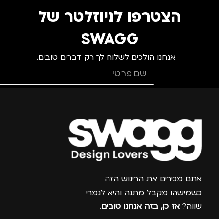
צבע
ורוד
צבע
ורוד
מ
הצטרפו לניוזלטר של
מידה
+1
מידה
+2.5
מ
SWAGG
אנחנו הולכים לשלוח לך רק דברים טובים.
מותגים
TROIKA
מותגים
TROIKA
מתאים ל
מתאים ל
מ
גברים
,
נשים
גברים
,
נשים
צרפו אותי למועדון
אתם מכירים את הריגוש הזה
כשמישהו מקבל מתנה והיא לגמרי
שווה?
אז כן, בזה אנחנו טובים
.