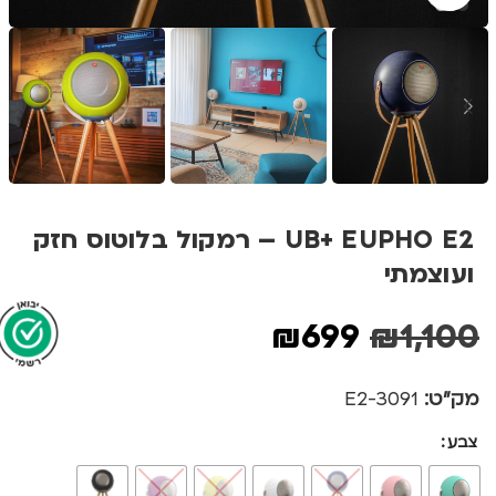
UB+ EUPHO E2 – רמקול בלוטוס חזק
ועוצמתי
₪
699
₪
1,100
מק"ט:
3091-E2
צבע