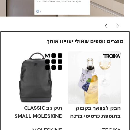
מוצרים נוספים שאולי יעניינו אותך
חבק לצוואר בקבוק
תיק גב CLASSIC
בתוספת כרטיסי ברכה
SMALL MOLESKINE
לט
טרויקה TROIKA
לט