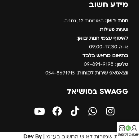
מידע חשוב
חנות יבואן:
האומנות 12, נתניה.
שעות פעילות
לאיסוף עצמי חנות יבואן:
א-ה 09:00-17:30
בתיאום מראש בלבד
טלפון:
09-891-9198
ווצאסאפ שירות לקוחות:
054-8691915
SWAGG בסושיאל
בון שלי
חנות
שירות לקוחות
כל הזכויות שמורות לאיש החשוב בע״מ
| Dev By