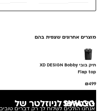
סוג תיק
מתאים ל
תיק גב
,
תיק למחשב נייד
גברים
,
מחשב 
,
נשים
,
ילדים
מוצרים אחרונים שצפית בהם
נפח
11L
סוג תיק
תיק בובי XD DESIGN Bobby
Flap top
תיק גב
,
תיק 
₪
499
הצטרפו לניוזלטר של SWAGG
אנחנו הולכים לשלוח לך רק דברים טובים.