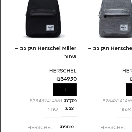
Herschel Miller תיק גב –
Herschel Miller תיק גב –
שחור
Hero מ
GN
HERSCHEL
HE
99
₪
349.90
ל
הוספה לסל
8284324146
מק”ט:
828432414581
מק
אפור
צבע
שחור
צ
HERSCHEL
מותגים
HERSCHEL
מ