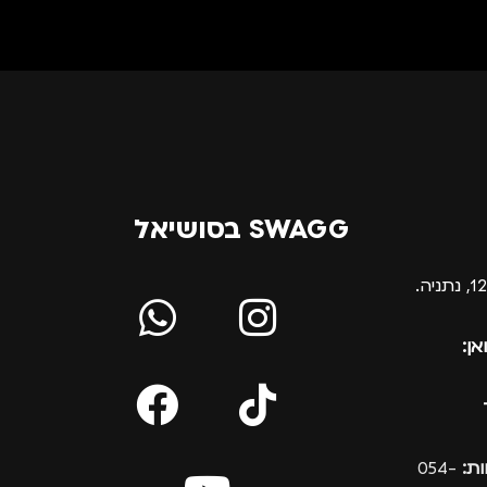
SWAGG בסושיאל
אן:
ת:
054-