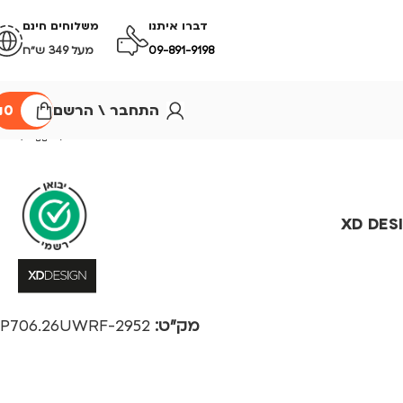
דברו איתנו
משלוחים חינם
09-891-9198
מעל 349 ש״ח
התחבר \ הרשם
0
₪
XD DESIGN 
מק"ט:
2952-P706.26UWRF