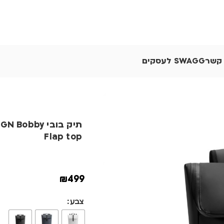
 קשר
SWAGG לעסקים
תיק בובי Bobby
Flap top
₪
499
צבע