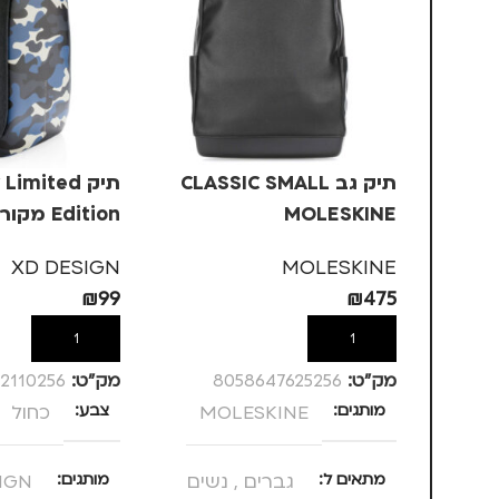
תיק גב CLASSIC SMALL
תיק imited
MOLESKINE
Edition מקורי – כחול
XD DESIGN
MOLESKINE
₪
99
₪
475
הוספה לסל
הוספה לסל
מק”ט:
8058647625256
מק”ט:
2110256
מותגים
MOLESKINE
צבע
כחול
מתאים ל
גברים
,
נשים
מותגים
IGN