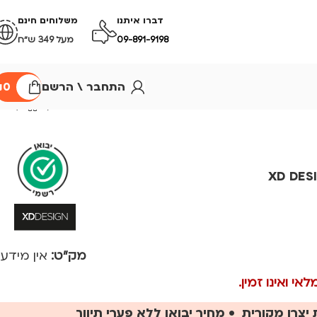
דברו איתנו
משלוחים חינם
09-891-9198
מעל 349 ש״ח
התחבר \ הרשם
0
₪
XD DESIGN 
מק"ט:
אין מידע
י ואינו זמין.
יצרן מקורית • מחיר יבואן ללא פערי תיווך