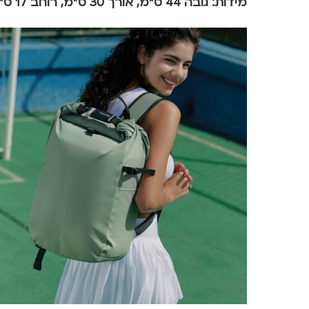
מידות: גובה 44 ס"מ, אורך 30 ס"מ, רוחב 17 ס"מ