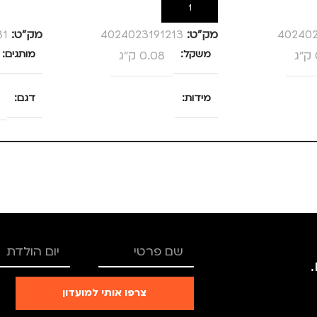
הוספה לסל
הוספה לס
402402
מק”ט:
4024023191213
מק”ט:
31
משקל
0.08 ק"ג
מותגים
מידות
דגם
25 × 13.5 × 4 סנטימטרים
צבע
ורוד
מידה
+2.5
TRO
מותגים
TROIKA
צרפו אותי למועדון
רים
,
נשים
מתאים ל
גברים
,
נשים