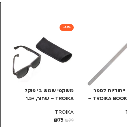
-24%
ייחודיות לספר
משקפי שמש בי פוקל
מש
TROIKA BOOKMARKS –
TROIKA – שחור, +1.5
OIKA
KA
TROIKA
₪
75
99
₪
99