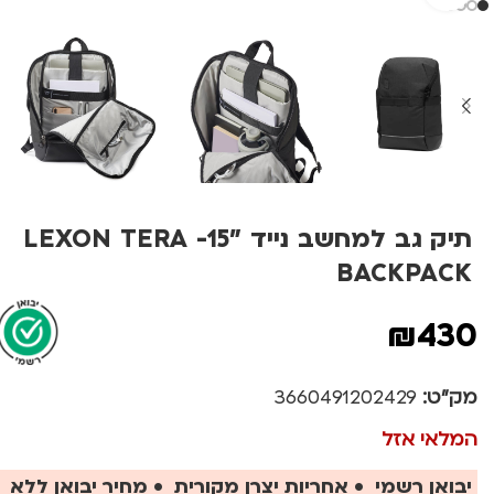
תיק גב למחשב נייד "15- LEXON TERA
BACKPACK
₪
430
מק"ט:
3660491202429
המלאי אזל
יבואן רשמי • אחריות יצרן מקורית • מחיר יבואן ללא