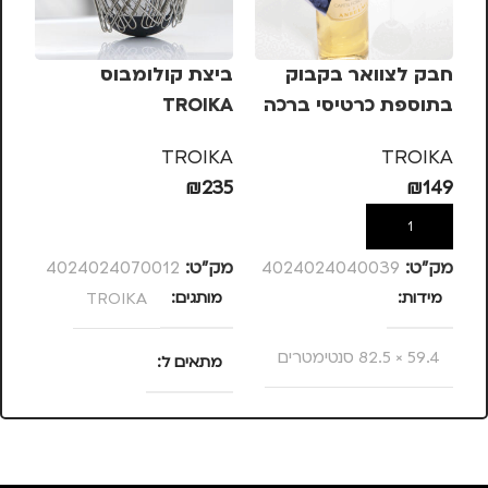
חבק לצוואר בקבוק
ביצת קולומבוס
בתוספת כרטיסי ברכה
TROIKA
רמ
טרויקה TROIKA
וע
B+
TROIKA
TROIKA
99
₪
235
₪
149
הוספה לסל
הוספה לסל
מק”ט:
4024024040039
מק”ט:
4024024070012
מק
מידות
מותגים
TROIKA
צ
59.4 × 82.5 סנטימטרים
מתאים ל
מ
מותגים
TROIKA
גברים
,
מנהלים, עסקים,
עבודה
,
נשים
מתאים ל