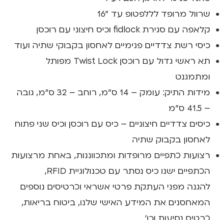
שרוול מרופד לללפטופ עד "16
קלאפה עם סגירת fidlock וכיס חיצוני עם רוכסן
כיסי רשת צדדיים פנימיים לאחסון בקבוקי שתיה ועוד
תא ראשי גדול עם רוכסן Twist Lock מפותל
ומתמגנט
מידות התיק: עומק – 14 ס"מ, רוחב – 32 ס"מ, גובה
– 41.5 ס"מ
כיסים צדדיים חיצוניים – כיס עם רוכסן וכיס שני פתוח
לאחסון בקבוק שתיה
רצועות כתפיים מרופדות ומתכווננות, באחת מרצועות
הכתפיים ישנו כיס נסתר עם טכנולוגיית RFID,
להגנה מפני העתקת פרטי אשראי וכרטיסים נוספים
המאחסנים את המידע האישי שלנו, ביטוח בריאות,
כרטיס נסיעות וכו'..