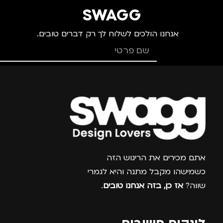
מידה
+3
מידה
+1.5
SWAGG
אנחנו הולכים לשלוח לך רק דברים טובים.
מותגים
TROIKA
מותגים
TROIKA
מתאים ל
מתאים ל
גברים
,
נשים
גברים
,
נשים
צרפו אותי למועדון
אתם מכירים את הריגוש הזה
כשמישהו מקבל מתנה והיא לגמרי
שווה?
אז כן, בזה אנחנו טובים
.