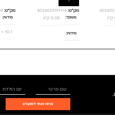
הוספה לסל
הוספה לס
402402
מק”ט:
4024023191114
מק”ט:
49
משקל
0.08 ק"ג
מידות
10.1 × 8.5 × 1.2 סנטימטרים
מידות
25 × 13.5 × 4 סנטימטרים
צבע
צבע
ורוד
מותגים
מידה
+1.5
מתאים ל
גברים
TRO
מותגים
TROIKA
מנהלים
צרפו אותי למועדון
נסיעות
רים
,
נשים
מתאים ל
גברים
,
נשים