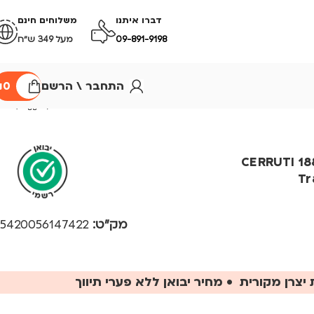
דברו איתנו
משלוחים חינם
09-891-9198
מעל 349 ש״ח
התחבר \ הרשם
0
₪
נסיעות חום – CERRUTI 1881
Tr
מק"ט:
5420056147422
יצרן מקורית • מחיר יבואן ללא פערי תיווך