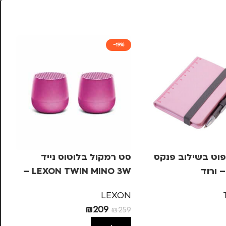
-19%
פוט בשילוב פנקס
סט רמקול בלוטוס נייד
סי
 ורוד
LEXON TWIN MINO 3W –
ורוד
א
KA
LEXON
63
₪
209
₪
259