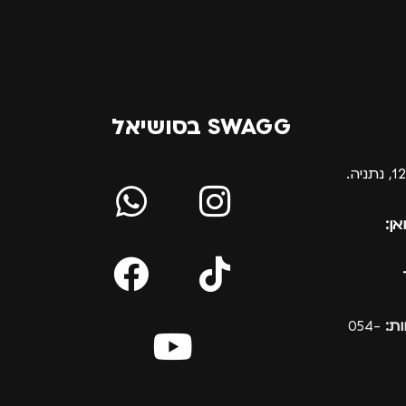
SWAGG בסושיאל
אן:
ת:
054-