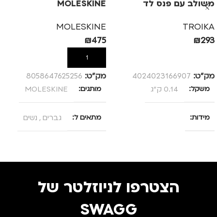
משולב עם פנס לד
MOLESKINE
MOLESKINE
TROIKA
₪
475
₪
293
הוספה לסל
הוספה לסל
מק”ט:
4024023166907
מק”ט:
8058647625256
משקל
0.14 ק"ג
מותגים
MOLESKINE
מידות
מתאים ל
גברים
,
נשים
120 × 58 × 13 סנטימטרים
סוג תיק
מותגים
TROIKA
תיק גב
,
תיק למחשב נייד
הצטרפו לניוזלטר של
מתאים ל
SWAGG