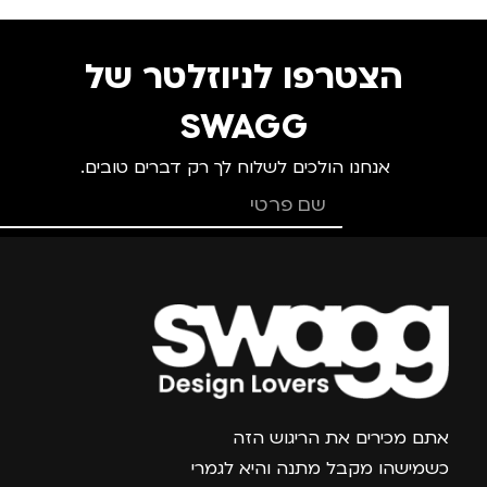
צבע
ורוד
צבע
ורוד
הצטרפו לניוזלטר של
מידה
+1.5
מידה
+2
SWAGG
אנחנו הולכים לשלוח לך רק דברים טובים.
מותגים
TROIKA
מותגים
TROIKA
מתאים ל
מתאים ל
גברים
,
נשים
גברים
,
נשים
צרפו אותי למועדון
אתם מכירים את הריגוש הזה
כשמישהו מקבל מתנה והיא לגמרי