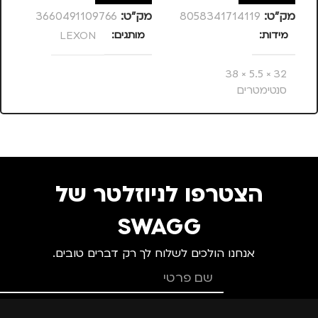
מק”ט:
8058341714119
מק”ט:
3660491109766
מק
מידות
מותגים
LEXON
מ
32 × 5.5 × 38
סנטימטרים
מותגים
MOLESKINE
מתאים ל
הצטרפו לניוזלטר של
גברים
,
נשים
SWAGG
אנחנו הולכים לשלוח לך רק דברים טובים.
סוג תיק
תיק גב