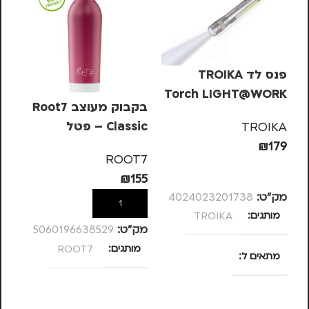
פנס לד TROIKA
Torch LIGHT@WORK
בקבוק מעוצב Root7
Classic – פטל
מס
TROIKA
₪
179
KA
ROOT7
הוספה לסל
69
₪
155
מק”ט:
4024023201738
הוספה לסל
מותגים
TROIKA
מק”ט:
5060196638529
מק
מותגים
ROOT7
מ
מתאים ל
גברים
,
חיילים
,
טיולים
,