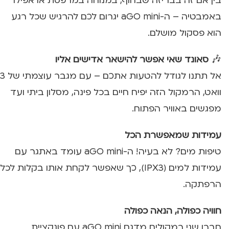
בין אם זה בבריזה שבחוף, במנוחה במרפסת או אפילו
באמבטיה – ה-aGO mini יגרום לכם להרגיש שכל רגע
הוא פסקול מושלם.
🎶
סאונד שאי אפשר להישאר אדישים אליו
אל תתנו לגודל להטעות אתכם – עם מגבר עוצמתי של 3
וואט, הרמקול הזה יפיח חיים בכל פינה, מסלון ביתי ועד
מפגשים באוויר הפתוח.
עמידות שמאפשרת הכל
טיפות מים? לא בעיה! ה-aGO mini עומד באתגר עם
עמידות למים (IPX3), כך שאפשר לקחת אותו בקלות לכל
הרפתקה.
חוויה כפולה, הנאה כפולה
חברו שני רמקולים מדגם aGO mini עם פונקציית