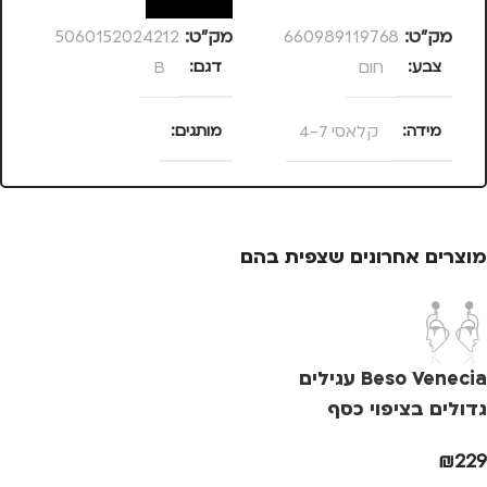
מק”ט:
660989119768
מק”ט:
5060152024212
מק
צבע
חום
דגם
B
ד
מידה
קלאסי 4-7
מותגים
מ
UNITED ODD SOCKS
מותגים
C SECURE
מוצרים אחרונים שצפית בהם
Beso Venecia עגילים
גדולים בציפוי כסף
₪
229