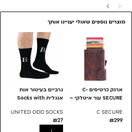
מוצרים נוספים שאולי יעניינו אותך
ארנק כרטיסים C-
גרביים בעיטור אות
גר
SECURE עור איטלקי –
אנגלית Socks with
חום, קלאסי 4-7
letters – B
 H
KS
UNITED ODD SOCKS
C SECURE
27
₪
27
₪
299
הוספה לסל
הוספה לסל