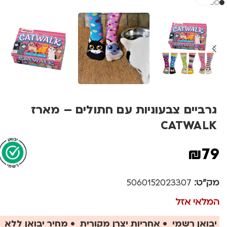
גרביים צבעוניות עם חתולים – מארז
CATWALK
₪
79
מק"ט:
5060152023307
המלאי אזל
יבואן רשמי • אחריות יצרן מקורית • מחיר יבואן ללא