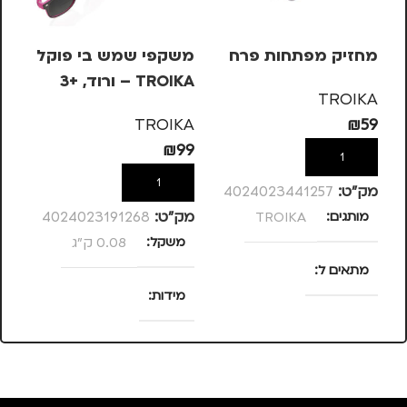
מחזיק מפתחות פרח
משקפי שמש בי פוקל
מש
TROIKA – ורוד, +3
OIKA
TROIKA
KA
TROIKA
₪
59
99
₪
99
הוספה לסל
הוספה לסל
מק”ט:
4024023441257
מותגים
TROIKA
מק”ט:
4024023191268
מק
משקל
0.08 ק"ג
מ
מתאים ל
מידות
מ
נסיעות
,
נשים
25 × 13.5 × 4
סנטימטרים