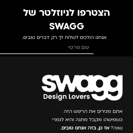
צבע
ורוד
צ
הצטרפו לניוזלטר של
מידה
+3
מ
SWAGG
אנחנו הולכים לשלוח לך רק דברים טובים.
מותגים
TROIKA
מ
מתאים ל
מ
גברים
,
נשים
צרפו אותי למועדון
אתם מכירים את הריגוש הזה
כשמישהו מקבל מתנה והיא לגמרי
שווה?
אז כן, בזה אנחנו טובים
.