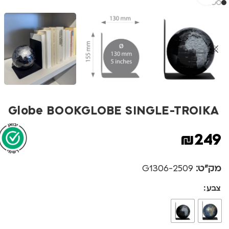
Globe BOOKGLOBE SINGLE-TROIKA
₪
249
מק"ט:
2509-G1306
צבע