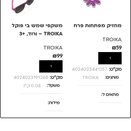
מחזיק מפתחות פרח
משקפי שמש בי פוקל
סי
TROIKA – ורוד, +3
KS
TROIKA
– 
KA
TROIKA
₪
59
63
₪
99
הוספה לסל
הוספה לסל
מק”ט:
4024023441257
מותגים
TROIKA
מק”ט:
4024023191268
מק
משקל
0.08 ק"ג
מ
מתאים ל
מידות
ד
נסיעות
,
נשים
25 × 13.5 × 4
סנטימטרים