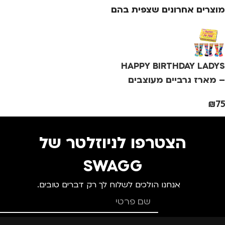
מוצרים אחרונים שצפית בהם
צבע
ורוד
מידה
+3
HAPPY BIRTHDAY LADYS
מותגים
TROIKA
– מארז גרביים מעוצבים
₪
75
מתאים ל
גברים
,
נשים
הצטרפו לניוזלטר של
SWAGG
אנחנו הולכים לשלוח לך רק דברים טובים.