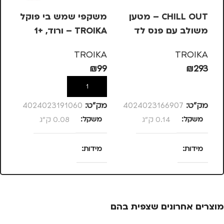
CHILL OUT – מטען
משקפי שמש בי פוקל
מש
משולב עם פנס לד
TROIKA – ורוד, +1
OIKA
KA
TROIKA
TROIKA
99
₪
99
₪
293
הוספה לסל
הוספה לסל
מק”ט:
4024023166907
מק”ט:
4024023191060
מק
משקל
0.14 ק"ג
משקל
0.08 ק"ג
מ
מידות
מידות
מ
25 × 13.5 × 4
120 × 58 × 13
סנטימטרים
סנטימטרים
מוצרים אחרונים שצפית בהם
מותגים
TROIKA
צבע
ורוד
צ