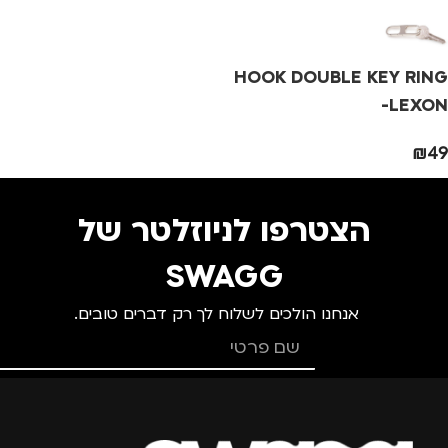
מתאים ל
מידה
+1
מ
HOOK DOUBLE KEY RING
גברים
,
חיילים
,
טיולים
,
מותגים
TROIKA
מ
-LEXON
מנהלים, עסקים, עבודה
,
נסיעות
,
נשים
₪
49
מתאים ל
מ
גברים
,
נשים
הצטרפו לניוזלטר של
SWAGG
אנחנו הולכים לשלוח לך רק דברים טובים.