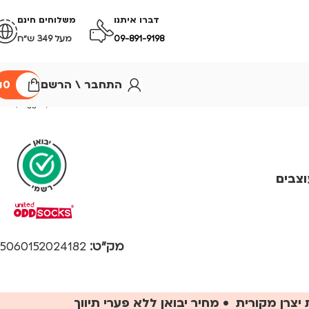
דברו איתנו
משלוחים חינם
09-891-9198
מעל 349 ש״ח
התחבר \ הרשם
0
₪
מק"ט:
5060152024182
יצרן מקורית • מחיר יבואן ללא פערי תיווך