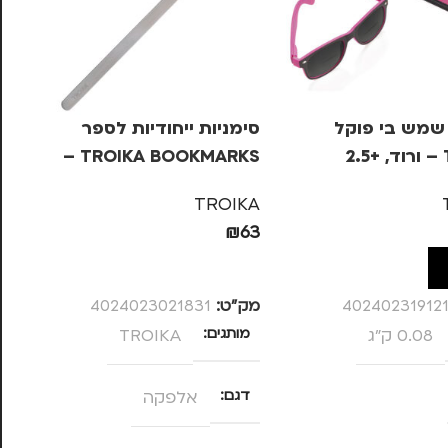
שמש בי פוקל
סימניות ייחודיות לספר
2
TROIKA BOOKMARKS –
אלפקה
7
RE
TROIKA
99
₪
63
ל
הוספה לסל
40240231912
מק”ט:
4024023021831
מק
0.08 ק"ג
מותגים
TROIKA
צ
דגם
אלפקה
מ