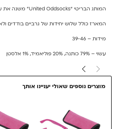
המותג הבריטי “United Oddsocks” משנה את עולם הגרביים ומביא אלינו מארזים של גרביים לא תואמים, שנועדו להיות חלק מהביטוי העצמי וסגנון הלבוש שלכם.
המארז כולל שלוש יחידות של גרביים בודדים ולא תואמים שני
מידות – 39-46
עשוי – 79% כותנה, 20% פוליאמיד, 1% אלסטן
מוצרים נוספים שאולי יעניינו אותך