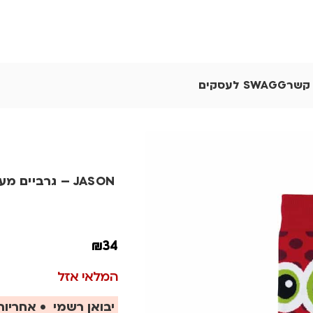
 קשר
SWAGG לעסקים
JASON – גרביים מעוצבים
₪
34
המלאי אזל
יבואן רשמי • אחריות 