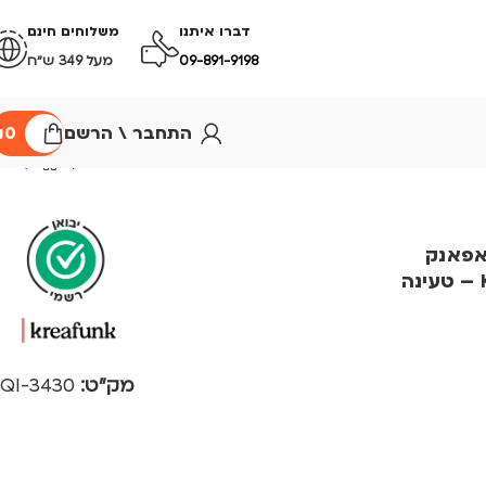
דברו איתנו
משלוחים חינם
09-891-9198
מעל 349 ש״ח
התחבר \ הרשם
0
₪
יאפאנק
Kreafunk aBEAT Qi – טעינה
מק"ט:
3430-QI