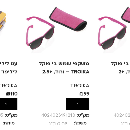
י פוקל
משקפי שמש בי פוקל
עט לילי
TROIKA – ורוד, +2.5
ליליפד 
TROIKA
TROIKA
₪
110
₪
99
הוספה לסל
הוספה לס
402402
מק”ט:
4024023191213
מק”ט:
95
משקל
0.08 ק"ג
מידות