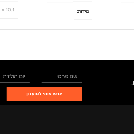
10.1 × 8.5 × 1.2 סנטימטרים
מידות
25 × 13.5 × 4 סנטימטרים
צבע
צבע
ורוד
מותגים
מידה
+2.5
מתאים ל
גברים
TRO
מותגים
TROIKA
מנהלים
צרפו אותי למועדון
נסיעות
רים
,
נשים
מתאים ל
גברים
,
נשים
מדינה