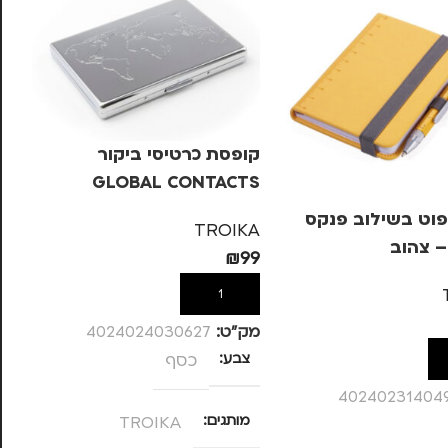
קופסת כרטיסי ביקור
GLOBAL CONTACTS
TROIKA – כסף
פוט בשילוב פנקס
מש
TROIKA
– צהוב
OIKA
₪
99
KA
הוספה לסל
99
מק”ט:
4024024030627
צבע
כסף
ל
40240231404
מק
מותגים
TROIKA
מ