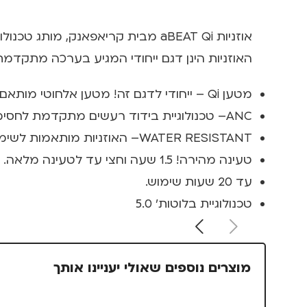
אוזניות aBEAT Qi מבית קריאפאנק, מותג טכנולוגיה ועיצוב מדנמרק.
האוזניות הינן דגם ייחודי המגיע בערכה מתקדמת
מטען Qi – ייחודי לדגם זה! מטען אלחוטי מותאם ללא צורך בכבל טעינה! הופך את האוזניות לפריט עיצובי מדליק בכל מקום בו אתם זקוקים לטעינה.
ANC– טכנולוגיית בידוד רעשים מתקדמת לחסימת רעשים חיצוניים בסביבה.
WATER RESISTANT– האוזניות מותאמות לשימוש גם בימים גשומים (בכל זאת דנים פיתחו אותם ושם פותחים מטריות כבר בספטמבר).
טעינה מהירה! 1.5 שעה וחצי עד לטעינה מלאה.
עד 20 שעות שימוש.
טכנולוגיית בלוטות' 5.0
מוצרים נוספים שאולי יעניינו אותך