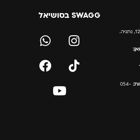
SWAGG בסושיאל
אן:
ת:
054-