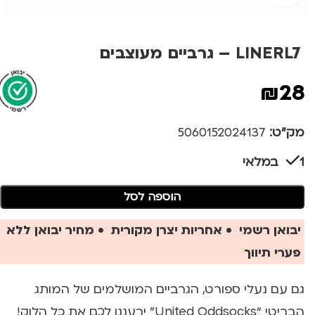
LINERL7 – גרביים מעוצבים
₪
28
מק"ט:
5060152024137
1 במלאי
הוספה לסל
יבואן רשמי • אחריות יצרן מקורית • מחיר יבואן ללא
פערי תיווך
גם עם נעלי ספורט, הגרביים המושלמים של המותג
הבריטי “United Oddsocks” ירעננו לכם את כל הלוק!