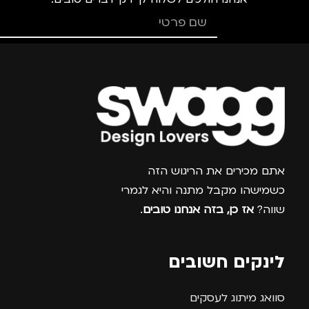
מותגים
TROIKA
מותגים
TROIKA
מתאים ל
מתאים ל
גברים
,
נשים
גברים
,
נשים
צרפו אותי למועדון
אתם מכירים את הריגוש הזה
כשמישהו מקבל מתנה והיא לגמרי
שווה?
אז כן, בזה אנחנו טובים
.
לינקים חשובים
סוואג מיתוג לעסקים