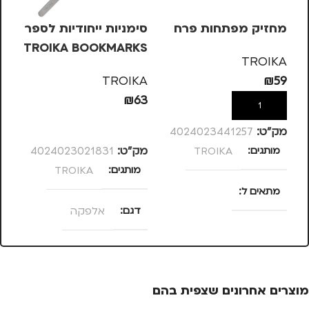
מחזיק מפתחות פרח
סימניות ייחודיות לספר
גר
TROIKA BOOKMARKS
TROIKA
– אלפקה
 B
KS
TROIKA
₪
59
27
₪
63
הוספה לסל
הוספה לסל
מק”ט:
4024023441257
מותגים
TROIKA
מק”ט:
4024023021831
מק
מותגים
TROIKA
ד
מתאים ל
דגם
אלפקה
מ
נסיעות
,
נשים
מוצרים אחרונים שצפית בהם