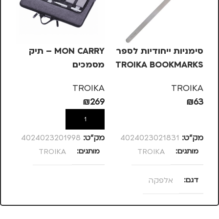
סימניות ייחודיות לספר
MON CARRY – תיק
TROIKA BOOKMARKS
מסמכים
לט
– אלפקה
מג
KA
TROIKA
TROIKA
69
₪
269
₪
63
הוספה לסל
הוספה לסל
מק”ט:
4024023021831
מק”ט:
4024023201998
מק
מותגים
TROIKA
מותגים
TROIKA
מ
דגם
אלפקה