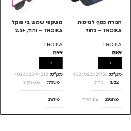
חגורת כסף לטיסות
משקפי שמש בי פוקל
עט
TROIKA – כחול
TROIKA – ורוד, +2.5
בש
– 
KA
TROIKA
TROIKA
10
₪
99
₪
89
הוספה לסל
הוספה לסל
מק”ט:
4024023021756
מק”ט:
4024023191213
מק
צבע
כחול
משקל
0.08 ק"ג
מ
מותגים
TROIKA
מידות
25 × 13.5 × 4
מתאים ל
סנטימטרים
צ