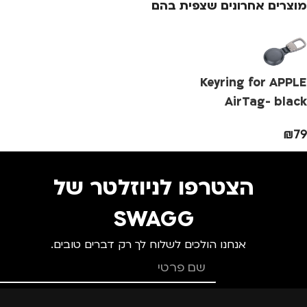
גברים
,
חיילים
,
טיולים
,
מוצרים אחרונים שצפית בהם
נסיעות
,
נשים
צבע
ורוד
מ
מידה
+2.5
מ
Keyring for APPLE
מותגים
TROIKA
AirTag- black
₪
79
מתאים ל
מ
גברים
,
נשים
הצטרפו לניוזלטר של
SWAGG
אנחנו הולכים לשלוח לך רק דברים טובים.