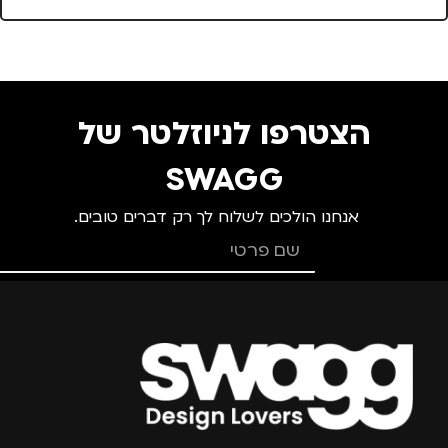
120 × 58 × 13
סנטימטרים
מותגים
TROIKA
צ
הצטרפו לניוזלטר של
מתאים ל
מ
SWAGG
אנחנו הולכים לשלוח לך רק דברים טובים.
גברים
,
חיילים
,
טיולים
,
מ
מנהלים, עסקים, עבודה
,
נסיעות
,
נשים
מ
צרפו אותי למועדון