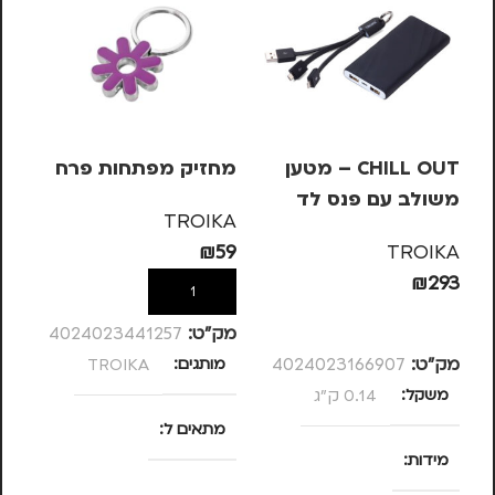
CHILL OUT – מטען
מחזיק מפתחות פרח
מש
משולב עם פנס לד
OIKA
TROIKA
KA
₪
59
TROIKA
99
₪
293
הוספה לסל
הוספה לסל
מק”ט:
4024023441257
מק”ט:
4024023166907
מותגים
TROIKA
מק
משקל
0.14 ק"ג
מ
מתאים ל
מידות
מ
נסיעות
,
נשים