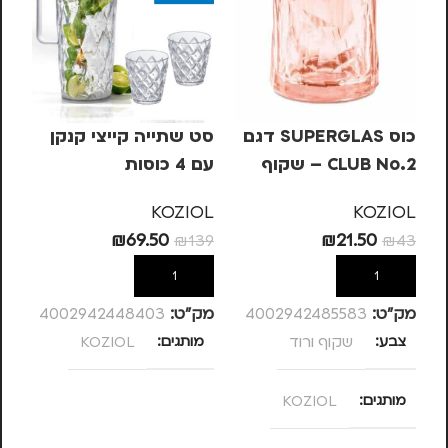
כוס SUPERGLAS דגם
סט שתייה קייצי קנקן
מכ
CLUB No.2 – שקוף
עם 4 כוסות
KA
ורוד
KA
KOZIOL
KOZIOL
99
₪
69.50
₪
21.50
₪
139
₪
43
הוספה לסל
הוספה לסל
מק”ט:
4002942485583
מק”ט:
4002942448403
מק
צבע
שקוף ורוד
מותגים
KOZIOL
מ
מותגים
KOZIOL
מ