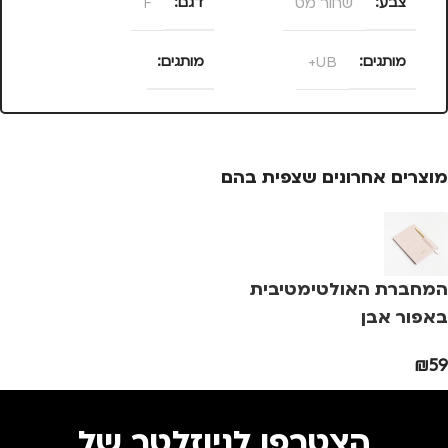
צבע
שחור מט
דגם
F
ד
מותגים
UB+
מותגים
מ
UNITED ODD SOCKS
מוצרים אחרונים שצפית בהם
המחברת האולטימטיבית
באפור אבן
₪
59
הצטרפו לניוזלטר של