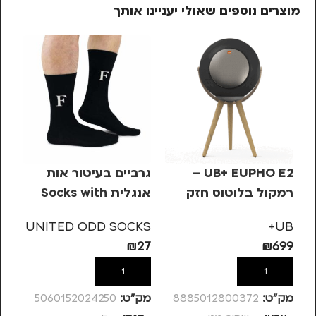
מוצרים נוספים שאולי יעניינו אותך
UB+ EUPHO E2 –
גרביים בעיטור אות
גר
רמקול בלוטוס חזק
אנגלית Socks with
ועוצמתי – שחור מט
letters – F
 Q
KS
UNITED ODD SOCKS
UB+
27
₪
27
₪
699
הוספה לסל
הוספה לסל
מק”ט:
8885012800372
מק”ט:
5060152024250
מק