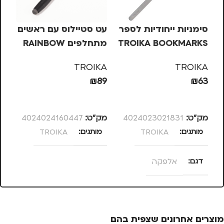
סימניות ייחודיות לספר
עט סטיילוס עם ראשים
גר
TROIKA BOOKMARKS
מתחלפים RAINBOW
– אלפקה
STYLUS
 B
KS
TROIKA
TROIKA
27
₪
89
₪
63
הוספה לסל
הוספה לסל
מק”ט:
4024023021831
מק”ט:
4024024160447
מק
מותגים
TROIKA
מותגים
TROIKA
ד
דגם
אלפקה
מ
מוצרים אחרונים שצפית בהם