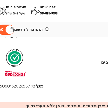
דברו איתנו
משלוחים חינם
09-891-9198
מעל 349 ש״ח
התחבר \ הרשם
0
₪
מק"ט:
5060152026537
יצרן מקורית • מחיר יבואן ללא פערי תיווך