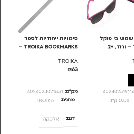
שמש בי פוקל
סימניות ייחודיות לספר
2
TROIKA BOOKMARKS –
NE
אלפקה
NE
TROIKA
75
₪
63
ל
הוספה לסל
40240231911
מק”ט:
4024023021831
מק
0.08 ק"ג
מותגים
TROIKA
מ
דגם
אלפקה
מ