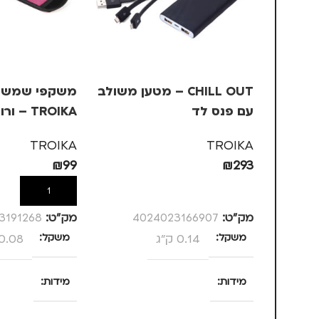
CHILL OUT – מטען משולב
משקפי שמש ב
עם פנס לד
TROIKA – ורוד, +3
TROIKA
TROIKA
₪
99
₪
293
הוספה לסל
הוספה לסל
מק”ט:
4024023166907
מק”ט:
3191268
משקל
0.14 ק"ג
משקל
0.08 ק"ג
מידות
מידות