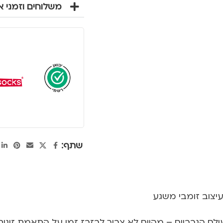
משלוחים וזמני 
שתף:
יצוב זומבי משגע
United Oddsock” משנה את עולם הגרביים – מהיום לא צריך לבזבז זמן על 