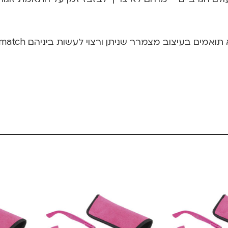
בעיצוב מצמרר שניתן ורצוי לעשות ביניהם mix and mismatch!