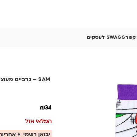
 קשר
SWAGG לעסקים
SAM – גרביים מעוצבים
₪
34
המלאי אזל
יבואן רשמי • אחריות 