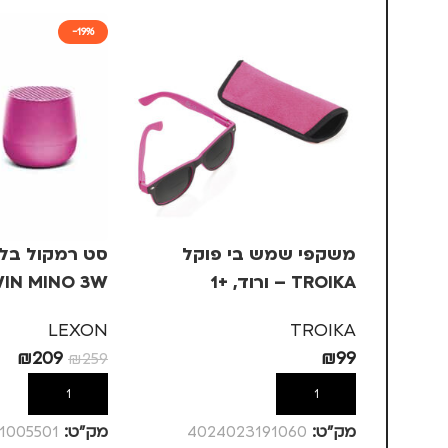
-19%
משקפי שמש בי פוקל
סט רמקול בלוט
TROIKA – ורוד, +1
ורוד
LEXON
TROIKA
₪
209
₪
99
₪
259
הוספה לסל
הוספה לסל
מק”ט:
4024023191060
מק”ט:
1005501