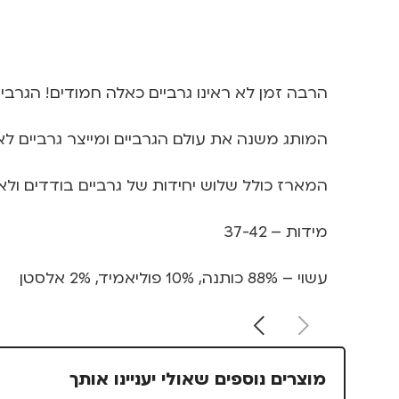
הרבה זמן לא ראינו גרביים כאלה חמודים! הגרביים המושלמים של המותג הבריטי “d Oddsocks
המותג משנה את עולם הגרביים ומייצר גרביים לא 
המארז כולל שלוש יחידות של גרביים בודדים ולא תואמים 
מידות – 37-42
עשוי – 88% כותנה, 10% פוליאמיד, 2% אלסטן
מוצרים נוספים שאולי יעניינו אותך