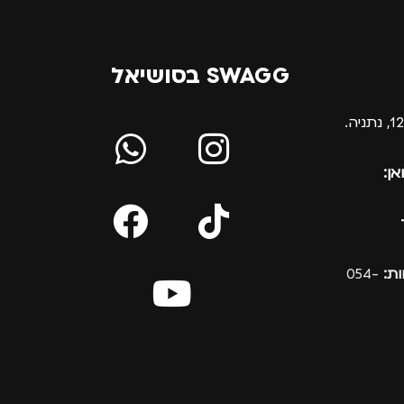
SWAGG בסושיאל
אן:
ת:
054-