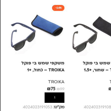
-24%
שמש בי פוקל
משקפי שמש בי פוקל
מש
1
TROIKA – כחול, +1
OIKA
KA
TROIKA
₪
75
99
₪
99
ל
הוספה לסל
40240231910
מק”ט:
4024023191053
מק