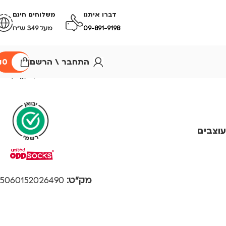
דברו איתנו
משלוחים חינם
09-891-9198
מעל 349 ש״ח
התחבר \ הרשם
0
₪
מק"ט:
5060152026490