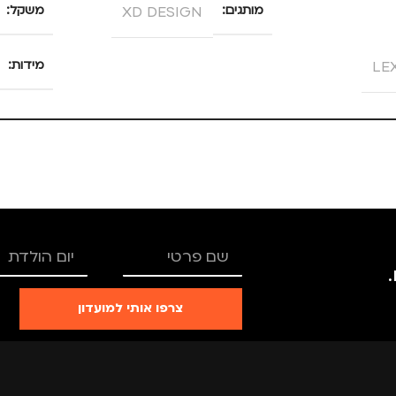
מותגים
XD DESIGN
משקל
LE
מידות
25 × 13.5 × 4 סנטימטרים
צבע
מידה
מותגים
צרפו אותי למועדון
מתאים ל