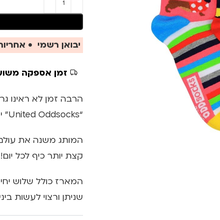
יבואן רשמי • אחריות 
זמן אספקה משוע
הרבה זמן לא ראינו גר
“United Oddsocks” ירעננו לכם את כל הלוק ויהפכו אותו לקיצי ושמח יותר!
המותג משנה את עולם ה
קצת יותר כיף לכל יום!
המארז כולל שלוש יחיד
שניתן ורצוי לעשות ביניהם nd mismatch