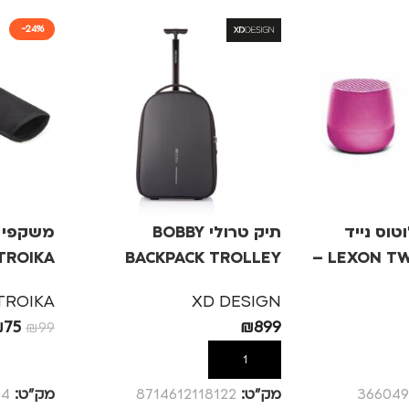
-24%
וס נייד
תיק טרולי BOBBY
משקפי 
LEXON TWIN MINO 3W –
BACKPACK TROLLEY
TROIKA – שחור, +.5
TROIKA
XD DESIGN
₪
75
₪
899
₪
99
הוספה לסל
הוספה לס
366049
מק”ט:
8714612118122
מק”ט:
84