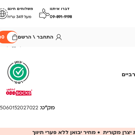
דברו איתנו
משלוחים חינם
09-891-9198
מעל 349 ש״ח
התחבר \ הרשם
0
₪
STA – גרביים
מק"ט:
5060152027022
יצרן מקורית • מחיר יבואן ללא פערי תיווך