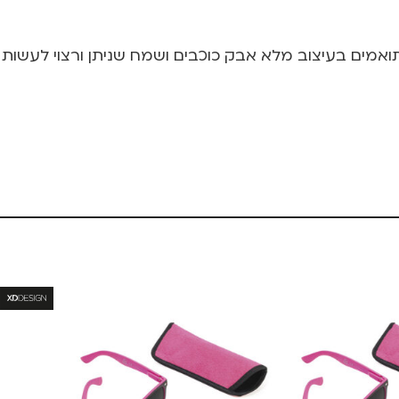
עיצוב מלא אבק כוכבים ושמח שניתן ורצוי לעשות ביניהם d mismatch