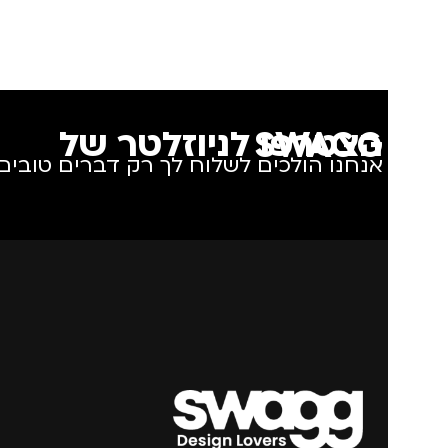
צבע
ורוד
מידה
+3
הצטרפו לניוזלטר של SWAGG
אנחנו הולכים לשלוח לך רק דברים טובים.
מותגים
IKA
מתאים ל
גב