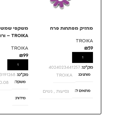
מחזיק מפתחות פרח
משקפי שמש ב
TROIKA – ורוד, +3
TROIKA
TROIKA
₪
59
₪
99
הוספה לסל
הוספה לסל
מק”ט:
4024023441257
מותגים
TROIKA
מק”ט:
3191268
משקל
0.08 ק"ג
מתאים ל
נסיעות
,
נשים
מידות
25 × 13.5 × 4 סנטימטרים