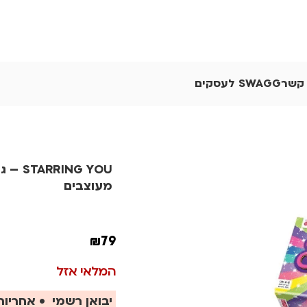
 קשר
SWAGG לעסקים
RRING YOU
מעוצבים
₪
79
המלאי אזל
יבואן רשמי • אחריות 