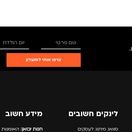
צבע
ורוד
מידה
+2
TRO
מותגים
TROIKA
צרפו אותי למועדון
רים
,
נשים
מתאים ל
גברים
,
נשים
לינקים חשובים
מידע חשוב
סוואג מיתוג לעסקים
חנות יבואן:
האומנות 12, נתניה.