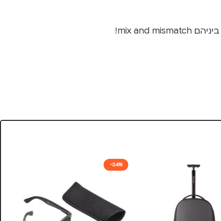
mix an!
-24%