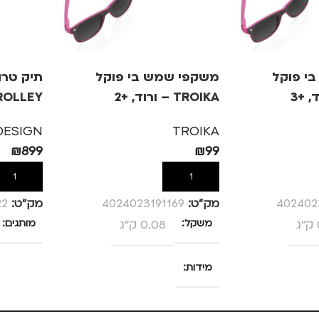
י פוקל
משקפי שמש בי פוקל
TROIKA – ורוד, +2
ROLLEY
DESIGN
TROIKA
₪
899
₪
99
הוספה לסל
הוספה לס
402402
מק”ט:
4024023191169
מק”ט:
22
משקל
0.08 ק"ג
מותגים
מידות
25 × 13.5 × 4 סנטימטרים