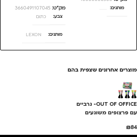
מותגים
מק”ט:
3660491107045
מק
צבע
כתום
מ
מותגים
LEXON
מוצרים אחרונים שצפית בהם
OUT OF OFFICE- גרביים
עם פרצופים משוגעים
₪
84