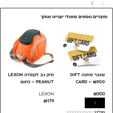
מוצרים נוספים שאולי יעניינו אותך
שובר מתנה GIFT
תיק גב לקסדה LEXON
ה
CARD – ₪500
PEANUT – כתום
הא
אב
G
LEXON
₪
500
59
₪
179
הוספה לסל
הוספה לסל
מק”ט:
10000000500