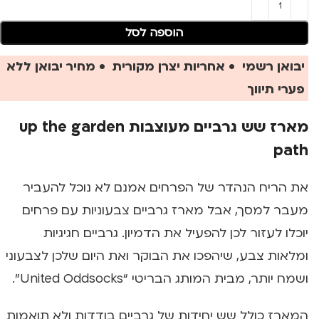
הוספה לסל
יבואן רשמי • אחריות יצרן מקורית • מחיר יבואן ללא
פערי תיווך
מארז שש גרביים מעוצבות up the garden
path
את הריח הנהדר של הפרחים אמנם לא נוכל להעביר
מעבר למסך, אבל מארז גרביים צבעוניות עם פרחים
יוכלו לעזור לכן להפעיל את הדמיון. גרביים חגיגיות
ומלאות צבע, שיהפכו את הבוקר ואת היום שלכן לצבעוני
ושמח יותר, מבית המותג הבריטי “United Oddsocks”.
המארז כולל שש יחידות של גרביים בודדות ולא תואמות