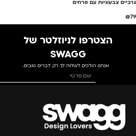
מותגים
TROIKA
מותגים
TROIKA
גרביים צבעוניות עם פרחים
₪
79
מתאים ל
מתאים ל
גברים
,
נשים
גברים
,
נשים
הצטרפו לניוזלטר של
SWAGG
אנחנו הולכים לשלוח לך רק דברים טובים.
צרפו אותי למועדון