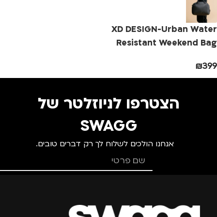
מידה
+2
מידה
+2.5
מ
XD DESIGN-Urban Water
מותגים
TROIKA
מותגים
TROIKA
Resistant Weekend Bag
₪
399
מתאים ל
מתאים ל
מ
גברים
,
נשים
גברים
,
נשים
הצטרפו לניוזלטר של
SWAGG
אנחנו הולכים לשלוח לך רק דברים טובים.