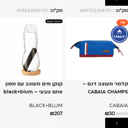
מק”ט:
4897032087811
מק”ט:
8056420851151
-70%
קלמר מעוצב דגם –
קנקן מים מעוצב עם מסנן
CABAIA CHAMPS
פחם טבעי – black+blum
ELYSEES
BLACK+BLUM
CABAIA
₪
207
₪
30
₪
100
הוספה לסל
הוספה לסל