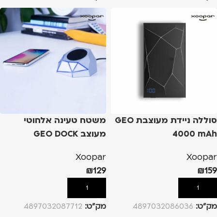
סוללה ניידת מעוצבת GEO
משטח טעינה אלחוטי
4000 mAh
מעוצב GEO DOCK
Xoopar
Xoopar
₪
129
₪
159
הוספה לסל
הוספה לסל
מק”ט:
4897032086036
מק”ט:
4897032087712