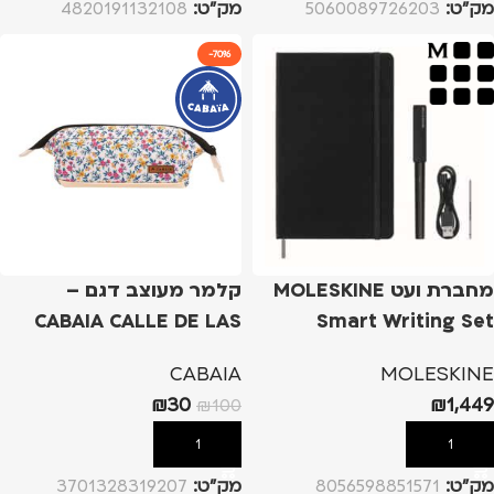
מק”ט:
5060089726203
מק”ט:
4820191132108
-70%
מחברת ועט MOLESKINE
קלמר מעוצב דגם –
CABAIA CALLE DE LAS
Smart Writing Set
FLORES WHITE
CABAIA
MOLESKINE
₪
30
₪
1,449
₪
100
הוספה לסל
הוספה לסל
מק”ט:
8056598851571
מק”ט:
3701328319207