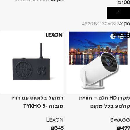
₪
100
הוספה לסל
מק”ט:
4820191130609
מקרן HD חכם – חוויית
רמקול בלוטוס עם רדיו
קולנוע בכל מקום
מובנה -TYKHO 3
SPEAKER DARK GREY
LEXON
SWAGG
₪
345
₪
499