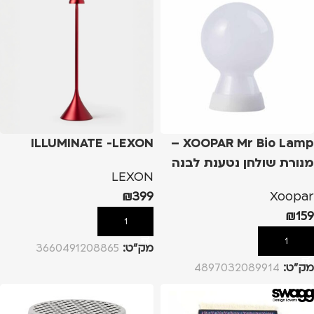
ILLUMINATE -LEXON
XOOPAR Mr Bio Lamp –
מנורת שולחן נטענת לבנה
LEXON
₪
399
Xoopar
₪
159
הוספה לסל
הוספה לסל
מק”ט:
3660491208865
מק”ט:
4897032089914