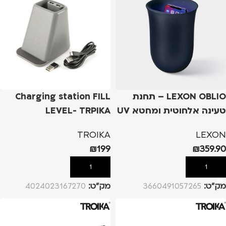
LEXON OBLIO – תחנת
Charging station FILL
טעינה אלחוטית ומחטא UV
LEVEL- TRPIKA
– כחול
TROIKA
LEXON
₪
199
₪
359.90
הוספה לסל
הוספה לסל
מק”ט:
3660491057265
מק”ט:
4024023167270