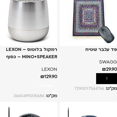
פד עכבר שטיח
רמקול בלוטוס – LEXON
MINO+SPEAKER – כסוף
SWAGG
LEXON
₪
29.90
₪
129.90
הוספה לסל
הוספה לסל
מק”ט:
7290017544766
מק”ט:
3660491005686