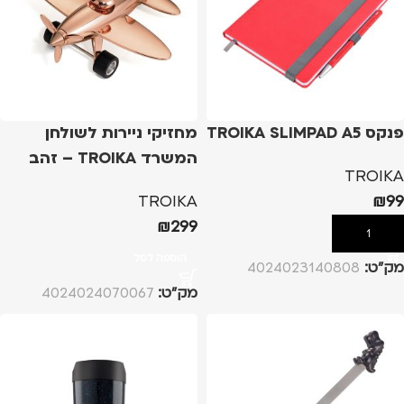
פנקס TROIKA SLIMPAD A5
מחזיקי ניירות לשולחן
המשרד TROIKA – זהב
TROIKA
TROIKA
₪
99
₪
299
הוספה לסל
הוספה לסל
מק”ט:
4024023140808
מק”ט:
4024024070067