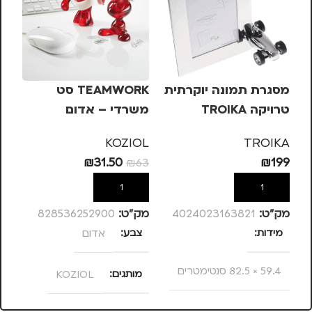
מסגרת תמונה יוקרתית
TEAMWORK סט
מש
טרויקה TROIKA
משרדי – אדום
בצ
ZE
KA
KOZIOL
TROIKA
35
₪
31.50
₪
199
₪
63
הוספה לסל
הוספה לסל
מק”ט:
4024023163821
מק”ט:
828536252900
מק
מידות
צבע
אדום
מ
59.4 × 82.5 סנטימטרים
מותגים
KOZIOL
מותגים
TROIKA