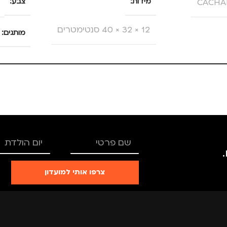
CACHA
מידות
צבע
12 × 32 × 40 סנטימטרים
מותגים
מותגים
MOLESKINE
מתאים ל
גברים
,
נסיעות
,
נשים
סוג תיק
תיק גב
צרפו אותי למועדון