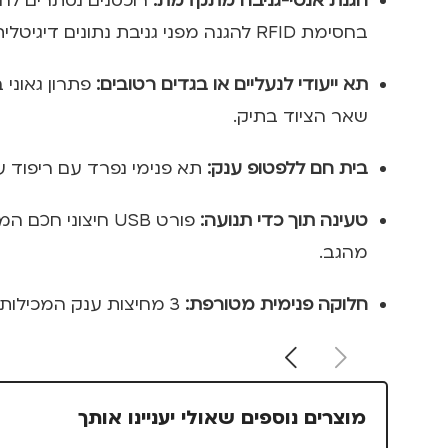
הגנת אנטי-גניבה מתקדמת:
רוכסנים נסתרים לחלו
בחסימת RFID להגנה מפני גניבת נתונים דיגיטלית.
תא ייעודי לנעליים או בגדים רטובים:
פתרון גאוני
שאר הציוד בתיק.
בית חם ללפטופ ענק:
תא פנימי נפרד עם ריפוד עמוק
טעינה תוך כדי תנועה:
פורט USB חיצונ
מהגב.
חלוקה פנימית מטורפת:
3 מחיצות ענק המכילות כיסים ייעודיים לגאדג'טים, מטריות, בקבוקי מים וציוד לכל מזג אוויר.
מוצרים נוספים שאולי יעניינו אותך