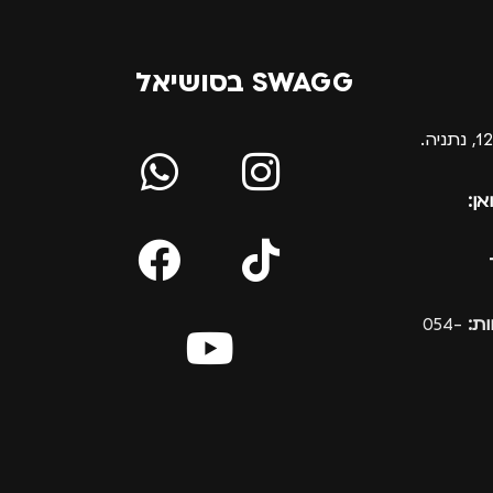
SWAGG בסושיאל
אן:
ת:
054-