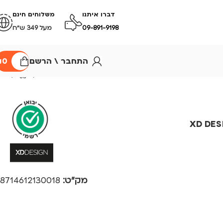
דברו איתנו
משלוחים חינם
09-891-9198
מעל 349 ש״ח
התחבר \ הרשם
0
₪
XD DES
מק"ט:
8714612130018