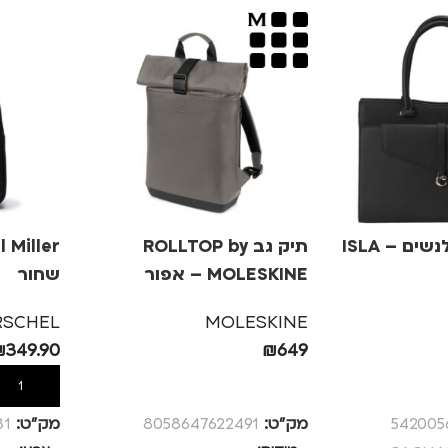
תיק יד שחור לנשים ISLA –
תיק גב ROLLTOP by
MOLESKINE – אפור
שחור
RSCHEL
MOLESKINE
₪
349.90
₪
649
הוספה לסל
הוספה לס
542005
מק”ט:
8058647622491
מק”ט:
81