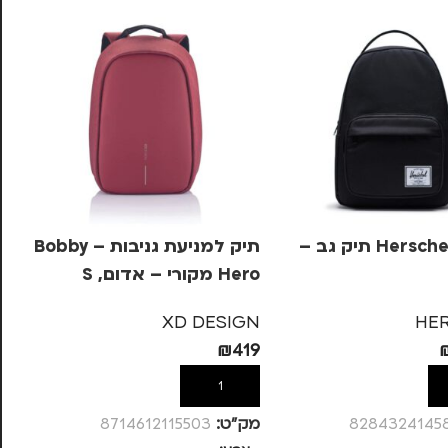
Herschel Miller תיק גב –
תיק למניעת גניבות – Bobby
Hero מקורי – אדום, S
Hero מ
GN
XD DESIGN
HE
99
₪
419
ל
הוספה לסל
8284324145
מק”ט:
8714612115503
מק