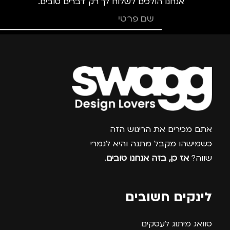
אנחנו הולכים לשלוח לך רק דברים טובים.
גברים
,
חיילים
,
טיולים
,
מותגים
TROIKA
מנהלים, עסקים, עבודה
,
נסיעות
,
נשים
מתאים ל
גברים
,
נשים
צרפו אותי למועדון
אתם מכירים את הריגוש הזה
כשמישהו מקבל מתנה והיא לגמרי
שווה?
אז כן, בזה אנחנו טובים
.
לינקים חשובים
סוואג מיתוג לעסקים