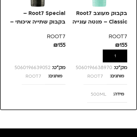
בקבוק מעוצב Root7
Root7 Special –
Classic – מנטה עוגייה
בקבוק שתייה איכותי –
בק
שחור קוברה
אי
7
ROOT7
ROOT7
55
₪
155
₪
155
הוספה לסל
הוספה לסל
מק”ט:
5060196638970
מק”ט:
5060196639052
מק
מותגים
ROOT7
מותגים
ROOT7
מ
מידה
500ML