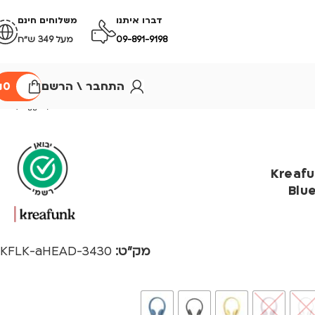
דברו איתנו
משלוחים חינם
09-891-9198
מעל 349 ש״ח
התחבר \ הרשם
0
₪
Kreafunk 
Blu
מק"ט:
3430-KFLK-aHEAD