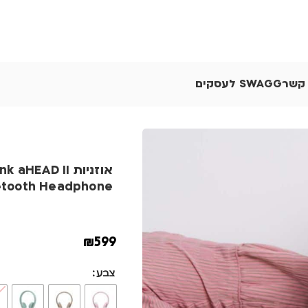
 קשר
SWAGG לעסקים
אוזניות aHEAD II
etooth Headphone
₪
599
צבע