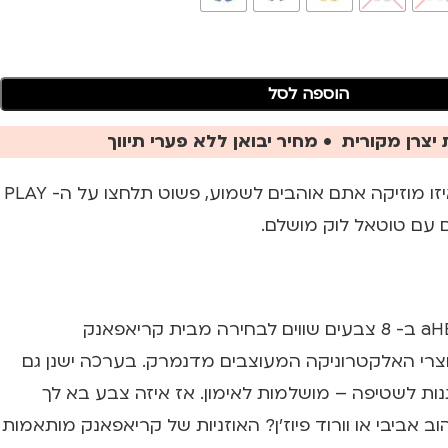
הוספה לסל
יצרן מקורית • מחיר יבואן ללא פערי תיווך
זה לא באמת משנה איזו מוזיקה אתם אוהבים לשמוע, פשוט תלחצו על ה- PLAY
ם עם טוטאל לוק מושלם.
אוזניות בלוטות' 2 aHEAD ב- 8 צבעים שווים לבחירה מבית קריאפאנק
ברת מוצרי האלקטרוניקה המעוצבים מדנמרק. בערכה ישנן גם
יתנות לשטיפה – מושלמות לאימון. אז איזה צבע בא לך
וב אביבי או וורוד פיוז'ן? האוזניות של קריאפאנק מותאמות