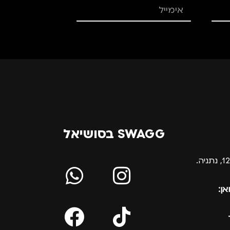
SWAGG בסושיאל
אן: