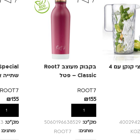
סט שתייה קייצי קנקן עם 4
בקבוק מעוצב Root7
Classic – פטל
שתייה א
ROOT7
ROOT7
₪
155
₪
155
הוספה לסל
הוספה לס
400294
מק”ט:
5060196638529
מק”ט:
43
KOZ
מותגים
ROOT7
מותגים