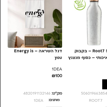
Root7 Special – בקבוק
דגל השראה – Energy is
מפ
יכותי – כסוף מנצנץ
you
שח
EA
1DEA
80
₪
100
ל
הוספה לסל
50601966385
מק”ט:
4820191132146
מק
ROOT7
מותגים
1DEA
מ