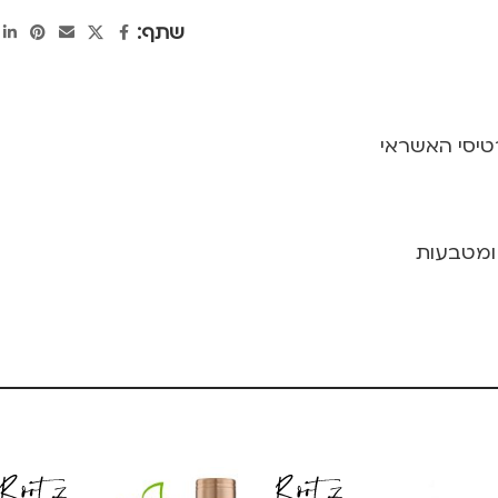
שתף:
יסי האשראי