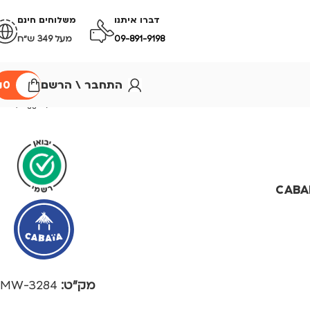
דברו איתנו
משלוחים חינם
09-891-9198
מעל 349 ש״ח
התחבר \ הרשם
0
₪
CABAIA MIN
מק"ט:
3284-MW