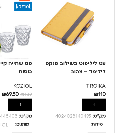
עט ליליפוט בשילוב פנקס
ליליפד – צהוב
כוסות
KOZIOL
TROIKA
₪
69.50
₪
110
₪
139
הוספה לסל
הוספה לסל
מק”ט:
4024023140495
מק”ט:
2448403
מידות
מותגים
IOL