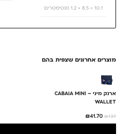
10.1 × 8.5 × 1.2 סנטימטרים
צבע
צהוב
מותגים
TROIKA
מוצרים אחרונים שצפית בהם
מתאים ל
גברים
,
חיילים
,
טיולים
,
מנהלים, עסקים, עבודה
,
ארנק מיני – CABAIA MINI
נסיעות
,
נשים
,
ילדים
WALLET
מדינה
₪
41.70
₪
139