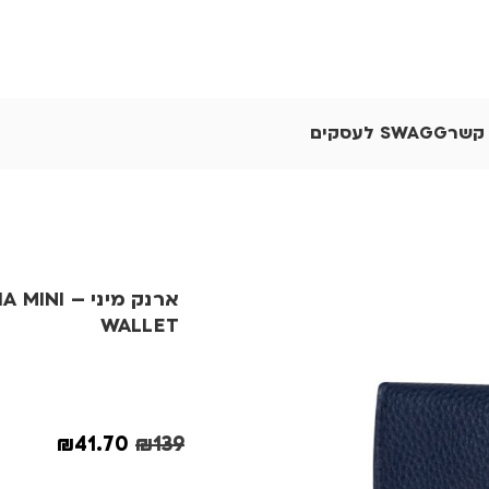
 קשר
SWAGG לעסקים
ארנק מיני – I
WALLET
₪
41.70
₪
139