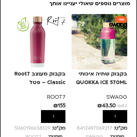
מוצרים נוספים שאולי יעניינו אותך
-50%
בקבוק שתיה איכותי
בקבוק מעוצב Root7
QUOKKA ICE 570ML
Classic – פטל
ssic
7
ROOT7
SWAGG
55
₪
155
₪
43.50
₪
87
הוספה לסל
הוספה לסל
מק”ט:
8412497069217
מק”ט:
5060196638529
מק
מותגים
SWAGG
מותגים
ROOT7
מ