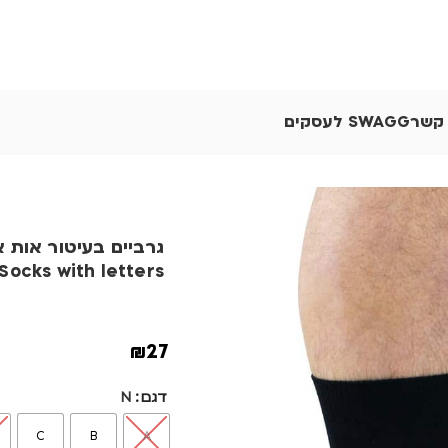
 קשר
SWAGG לעסקים
גרביים בעיטור אות א
Socks with letters
₪
27
דגם
N
C
B
A