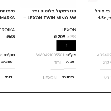
י פוקל
סט רמקול בלוטוס נייד
סימניות 
LEXON TWIN MINO 3W –
ורוד
אלפקה
TROIKA
LEXON
₪
63
₪
209
₪
259
הוספה לסל
הוספה לס
402402
מק”ט:
3660491005501
מק”ט:
31
צבע
ורוד
מותגים
ידע
מותגים
LEXON
דגם