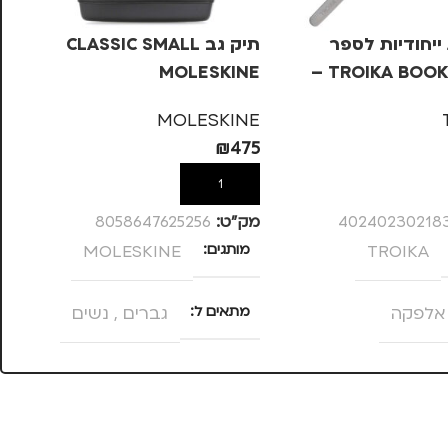
ייחודיות לספר
תיק גב CLASSIC SMALL
MOLESKINE
TROIKA BOOKMARKS –
7
RE
MOLESKINE
99
₪
475
ל
הוספה לסל
40240230218
מק”ט:
8058647625256
מק
TROIKA
מותגים
MOLESKINE
צ
אלפקה
מתאים ל
גברים
,
נשים
מ
סוג תיק
מ
תיק גב
,
תיק למחשב נייד