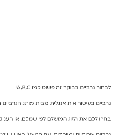
לבחור גרביים בבוקר זה פשוט כמו A,B,C!
גרביים בעיטור אות אנגלית מבית מותג הגרביים הבריטי "United Oddsocks", שמשנה את כל מה שי
בחרו לכם את הזוג המושלם לפי שמכם, או העניק
גרביים איכותיות ומיוחדות, עם הטאץ' האישי שלכ