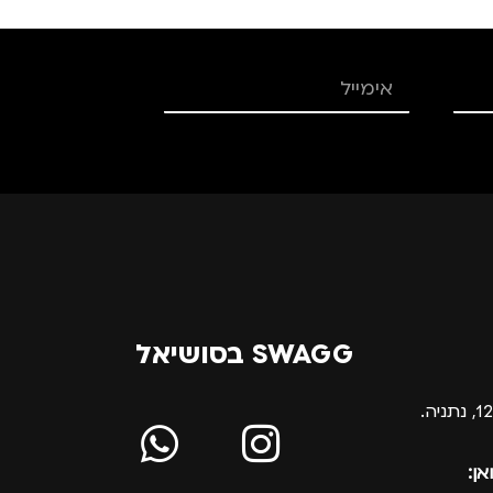
SWAGG בסושיאל
אן: