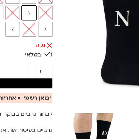
O
N
M
Z
Y
X
נקה
1 במלאי
יבואן רשמי • אחריות 
לבחור גרביים בבוקר זה פש