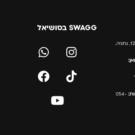
SWAGG בסושיאל
אן:
ת:
054-