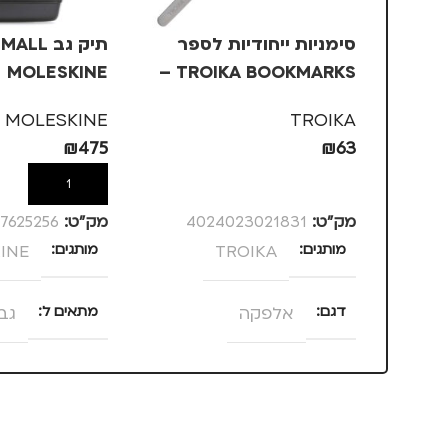
סימניות ייחודיות לספר
תיק גב L
MOLESKINE
TROIKA BOOKMARKS –
אלפקה
MOLESKINE
TROIKA
₪
475
₪
63
הוספה לסל
הוספה לסל
מק”ט:
4024023021831
מק”ט:
7625256
מותגים
TROIKA
מותגים
INE
דגם
אלפקה
מתאים ל
גב
סוג תיק
תיק גב
,
תיק 