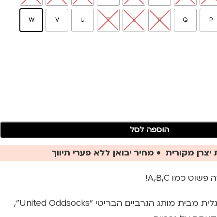
W
V
U
T
S
R
Q
P
הוספה לסל
יצרן מקורית • מחיר יבואן ללא פערי תיווך
וט כמו A,B,C!
גרביים בעיטור אות אנגלית מבית מותג הגרביים הבריטי "United Oddsocks",