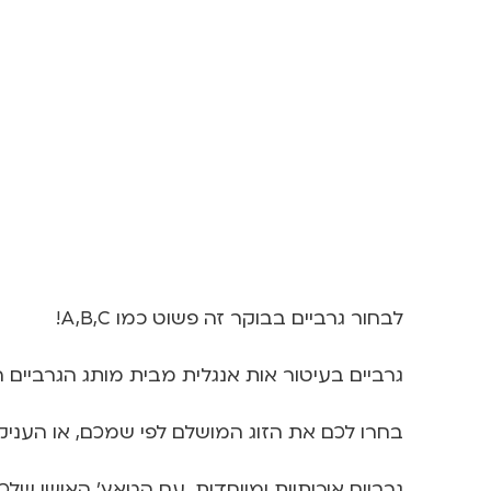
לבחור גרביים בבוקר זה פשוט כמו A,B,C!
גרביים בעיטור אות אנגלית מבית מותג הגרביים הבריטי "United Oddsocks", שמשנה את כל מה שי
בחרו לכם את הזוג המושלם לפי שמכם, או העניק
גרביים איכותיות ומיוחדות, עם הטאץ' האישי שלכ