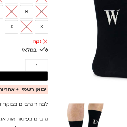
O
N
M
Z
Y
X
נקה
6 במלאי
יבואן רשמי • אחריות 
לבחור גרביים בבוקר זה פש