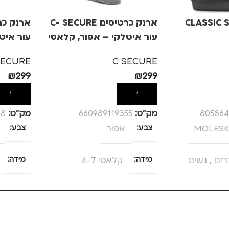
CLASSIC SMAL
ארנק כרטיסים C- SECURE
עור איטלקי – אפור, קלאסי
7
4-7
SECURE
C SECURE
₪
299
₪
299
הוספה לסל
הוספה לס
805864
מק”ט:
660989119355
מק”ט:
48
MOLESK
צבע
אפור
צבע
רים
,
נשים
מידה
קלאסי 4-7
מידה
מותגים
C SECURE
מותגים
למחשב נייד