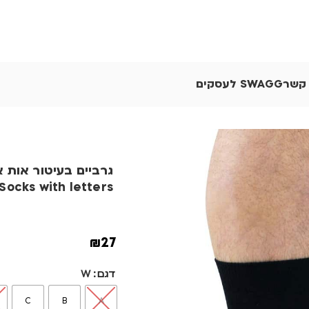
 קשר
SWAGG לעסקים
גרביים בעיטור אות א
Socks with letters
₪
27
דגם
W
C
B
A