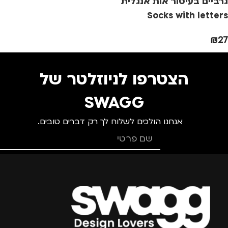
גרביים בעיטור אות אנגלית
מתאים ל
מתאים ל
Socks with letters
גברים
,
נשים
גברים
,
נשים
₪
27
הצטרפו לניוזלטר של
SWAGG
אנחנו הולכים לשלוח לך רק דברים טובים.
צרפו אותי למועדון