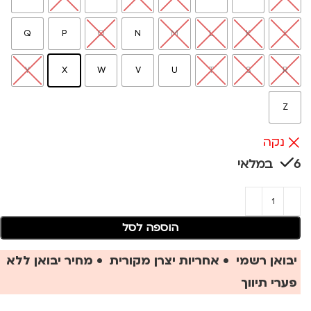
Q
P
O
N
M
L
K
I
Y
X
W
V
U
T
S
R
Z
נקה
6 במלאי
הוספה לסל
יבואן רשמי • אחריות יצרן מקורית • מחיר יבואן ללא
פערי תיווך