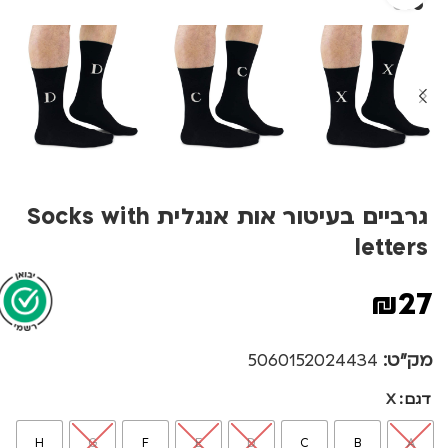
גרביים בעיטור אות אנגלית Socks with
letters
₪
27
מק"ט:
5060152024434
דגם
X
H
G
F
E
D
C
B
A